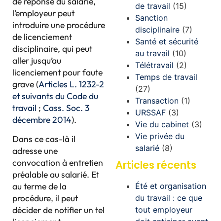
de réponse du salarié,
de travail
(15)
l’employeur peut
Sanction
introduire une procédure
disciplinaire
(7)
de licenciement
Santé et sécurité
disciplinaire, qui peut
au travail
(10)
aller jusqu’au
Télétravail
(2)
licenciement pour faute
Temps de travail
grave (
Articles L. 1232-2
(27)
et suivants du Code du
Transaction
(1)
travail
;
Cass. Soc. 3
URSSAF
(3)
décembre 2014
).
Vie du cabinet
(3)
Vie privée du
Dans ce cas-là il
salarié
(8)
adresse une
convocation à entretien
Articles récents
préalable au salarié. Et
au terme de la
Été et organisation
procédure, il peut
du travail : ce que
décider de notifier un tel
tout employeur