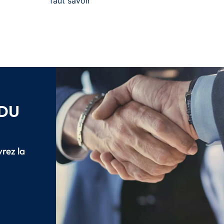
faut savoir
 DU
vrez la