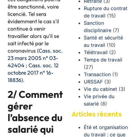
Retraite
(3)
être sanctionné, voire
Rupture du contrat
licencié. Tel sera
de travail
(15)
évidemment le cas s’il
Sanction
continue à venir
disciplinaire
(7)
travailler alors qu’il se
Santé et sécurité
sait infecté par le
au travail
(10)
coronavirus (
Cass. soc.
Télétravail
(2)
23 mars 2005 n° 03-
Temps de travail
42404
;
Cass. soc. 12
(27)
octobre 2017 n° 16-
Transaction
(1)
18836
).
URSSAF
(3)
Vie du cabinet
(3)
2/ Comment
Vie privée du
gérer
salarié
(8)
Articles récents
l’absence du
salarié qui
Été et organisation
du travail : ce que