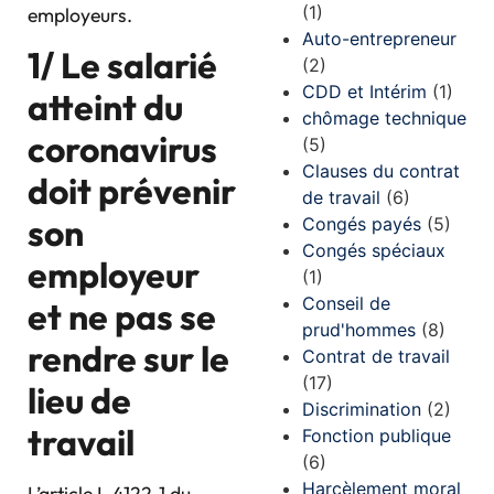
(1)
employeurs.
Auto-entrepreneur
1/ Le salarié
(2)
CDD et Intérim
(1)
atteint du
chômage technique
coronavirus
(5)
Clauses du contrat
doit prévenir
de travail
(6)
son
Congés payés
(5)
Congés spéciaux
employeur
(1)
Conseil de
et ne pas se
prud'hommes
(8)
rendre sur le
Contrat de travail
(17)
lieu de
Discrimination
(2)
travail
Fonction publique
(6)
Harcèlement moral
L’article L.4122-1 du