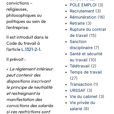
convictions –
POLE EMPLOI
(3)
religieuses,
Recrutement
(3)
philosophiques ou
Rémunération
(16)
politiques au sein de
Retraite
(3)
l’entreprise.
Rupture du contrat
de travail
(15)
Il est introduit dans le
Sanction
Code du travail à
disciplinaire
(7)
l’article
L.1321-2-1
.
Santé et sécurité
Il prévoit :
au travail
(10)
Télétravail
(2)
«
Le règlement intérieur
Temps de travail
peut contenir des
(27)
dispositions inscrivant
Transaction
(1)
le principe de neutralité
URSSAF
(3)
et restreignant la
Vie du cabinet
(3)
manifestation des
Vie privée du
convictions des salariés
salarié
(8)
si ces restrictions sont