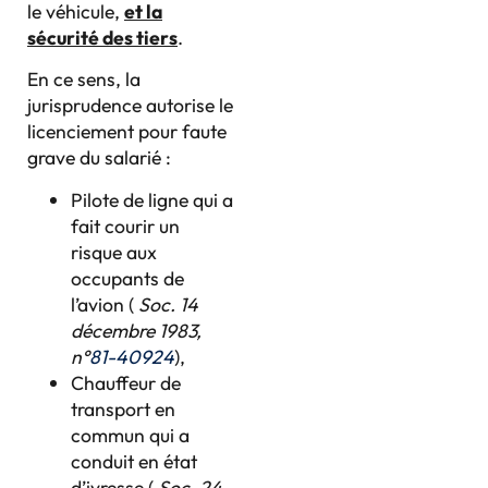
le véhicule,
et la
sécurité des tiers
.
En ce sens, la
jurisprudence autorise le
licenciement pour faute
grave du salarié :
Pilote de ligne qui a
fait courir un
risque aux
occupants de
l’avion (
Soc. 14
décembre 1983,
n°
81-40924
),
Chauffeur de
transport en
commun qui a
conduit en état
d’ivresse (
Soc. 24