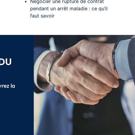
Négocier une rupture de contrat
pendant un arrêt maladie : ce qu’il
faut savoir
 DU
vrez la