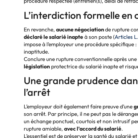
procédure respectée (entretien(s), délai de rétr
L’interdiction formelle en
En revanche,
aucune négociation
de rupture con
déclaré le salarié inapte
à son poste (
Articles L
impose à l’employeur une procédure spécifique :
inaptitude.
Conclure une rupture conventionnelle après une t
législation
protectrice du salarié inapte et risque
Une grande prudence dans
l’arrêt
L’employeur doit également faire preuve d’une
g
son arrêt. Par principe, il ne peut pas le dérang
un échange ponctuel, courtois et non intrusif peu
rupture amiable,
avec l’accord du salarié
.
L’essentiel est de préserver la santé du salarié 