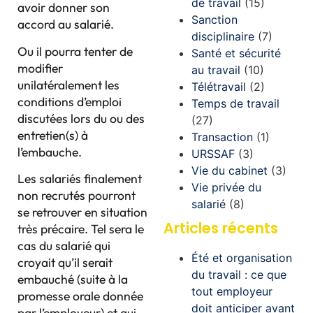
de travail
(15)
avoir donner son
Sanction
accord au salarié.
disciplinaire
(7)
Ou il pourra tenter de
Santé et sécurité
modifier
au travail
(10)
unilatéralement les
Télétravail
(2)
conditions d’emploi
Temps de travail
discutées lors du ou des
(27)
entretien(s) à
Transaction
(1)
l’embauche.
URSSAF
(3)
Vie du cabinet
(3)
Les salariés finalement
Vie privée du
non recrutés pourront
salarié
(8)
se retrouver en situation
Articles récents
très précaire. Tel sera le
cas du salarié qui
Été et organisation
croyait qu’il serait
du travail : ce que
embauché (suite à la
tout employeur
promesse orale donnée
doit anticiper avant
par l’employeur) et qui