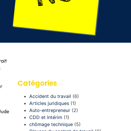
rait
s
Catégories
ur
Accident du travail
(6)
Articles juridiques
(1)
Auto-entrepreneur
(2)
étude
CDD et Intérim
(1)
chômage technique
(5)