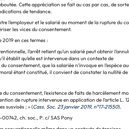
boutée. Cette appréciation se fait au cas par cas, de sort
ndications de tendance.
tre l’employeur et le salarié au moment de la rupture du co
tériser les vices du consentement.
e 2019 en ces termes :
ntionnelle, l’arrêt retient qu’un salarié peut obtenir l’annu
u’il établit qu’elle est intervenue dans un contexte de
 du consentement, que la salariée n’invoque en l’espèce a
ral étant constitué, il convient de constater la nullité de 
ice du consentement, l’existence de faits de harcèlement mo
ntion de rupture intervenue en application de l’article L. 1
es susvisés ; » (
Cass. Soc. 23 janvier 2019, n°17-21550
).
-00742, ch. soc., P. c/ SAS Pony
ture conventionnelle même dans un contexte de tensions