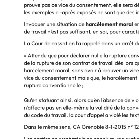
prouve pas ce vice du consentement, elle sera dé
les exemples ci-après exposés ne sont que des i
Invoquer une situation de
harcèlement moral
en
de travail n’est pas suffisant, en soi, pour carac
La Cour de cassation l’a rappelé dans un arrêt d
« Attendu que pour déclarer nulle la rupture conve
de la rupture de son contrat de travail dès lors q
harcèlement moral, sans avoir à prouver un vice
vice du consentement mais que, le harcèlement mo
rupture conventionnelle ;
Qu’en statuant ainsi, alors qu’en l’absence de v
n’affecte pas en elle-même la validité de la conve
du code du travail, la cour d’appel a violé les text
Dans le même sens, CA Grenoble 8-1-2015 n° 12
Les parties peuvent très bien conclure une rup