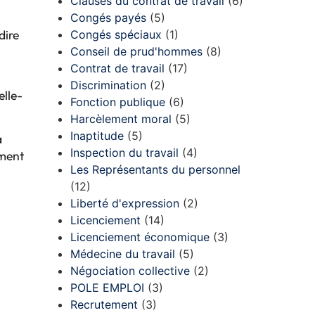
Clauses du contrat de travail
(6)
Congés payés
(5)
dire
Congés spéciaux
(1)
Conseil de prud'hommes
(8)
Contrat de travail
(17)
Discrimination
(2)
elle-
Fonction publique
(6)
Harcèlement moral
(5)
Inaptitude
(5)
à
Inspection du travail
(4)
ement
Les Représentants du personnel
(12)
r
Liberté d'expression
(2)
Licenciement
(14)
Licenciement économique
(3)
Médecine du travail
(5)
Négociation collective
(2)
POLE EMPLOI
(3)
Recrutement
(3)