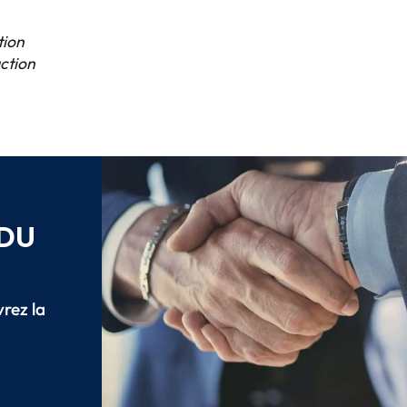
tion
action
 DU
vrez la