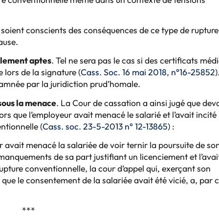
ur soient conscients des conséquences de ce type de rupture
ause.
lement aptes
. Tel ne sera pas le cas si des certificats méd
e lors de la signature (
Cass. Soc. 16 mai 2018, n°16-25852
)
damnée par la juridiction prud’homale.
 sous la menace
. La Cour de cassation a ainsi jugé que deva
rs que l’employeur avait menacé le salarié et l’avait incité
ntionnelle (
Cass. soc. 23-5-2013 n° 12-13865
) :
r avait menacé la salariée de voir ternir la poursuite de so
manquements de sa part justifiant un licenciement et l’avai
 rupture conventionnelle, la cour d’appel qui, exerçant son
 que le consentement de la salariée avait été vicié, a, par 
***