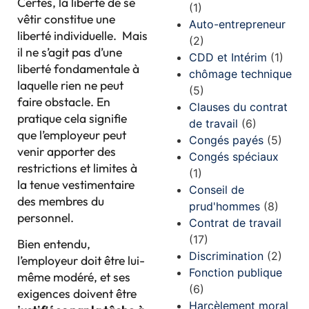
Certes, la liberté de se
(1)
vêtir constitue une
Auto-entrepreneur
liberté individuelle. Mais
(2)
il ne s’agit pas d’une
CDD et Intérim
(1)
liberté fondamentale à
chômage technique
laquelle rien ne peut
(5)
faire obstacle. En
Clauses du contrat
pratique cela signifie
de travail
(6)
que l’employeur peut
Congés payés
(5)
venir apporter des
Congés spéciaux
restrictions et limites à
(1)
la tenue vestimentaire
Conseil de
des membres du
prud'hommes
(8)
personnel.
Contrat de travail
(17)
Bien entendu,
Discrimination
(2)
l’employeur doit être lui-
Fonction publique
même modéré, et ses
(6)
exigences doivent être
Harcèlement moral