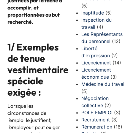
justifiées par la tâche à
(5)
accomplir, et
Inaptitude
(5)
proportionnées au but
Inspection du
recherché.
travail
(4)
Les Représentants
du personnel
(12)
1/ Exemples
Liberté
de tenue
d'expression
(2)
Licenciement
(14)
vestimentaire
Licenciement
économique
(3)
spéciale
Médecine du travail
exigée :
(5)
Négociation
collective
(2)
Lorsque les
POLE EMPLOI
(3)
circonstances de
Recrutement
(3)
l’emploi le justifient,
Rémunération
(16)
l’employeur peut exiger