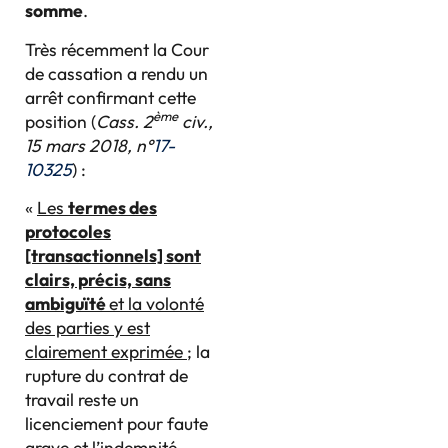
somme
.
Très récemment la Cour
de cassation a rendu un
arrêt confirmant cette
ème
position (
Cass. 2
civ.,
15 mars 2018, n°
17-
10325
) :
«
Les
termes des
protocoles
[transactionnels] sont
clairs, précis, sans
ambiguïté
et la volonté
des parties y est
clairement exprimée
; la
rupture du contrat de
travail reste un
licenciement pour faute
grave et l’indemnité