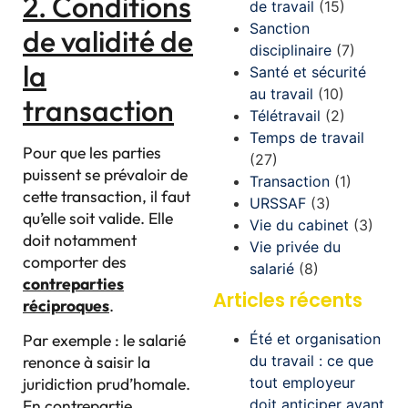
2. Conditions
de travail
(15)
Sanction
de validité de
disciplinaire
(7)
la
Santé et sécurité
au travail
(10)
transaction
Télétravail
(2)
Temps de travail
Pour que les parties
(27)
puissent se prévaloir de
Transaction
(1)
cette transaction, il faut
URSSAF
(3)
qu’elle soit valide. Elle
Vie du cabinet
(3)
doit notamment
Vie privée du
comporter des
salarié
(8)
contreparties
Articles récents
réciproques
.
Été et organisation
Par exemple : le salarié
du travail : ce que
renonce à saisir la
tout employeur
juridiction prud’homale.
doit anticiper avant
En contrepartie,