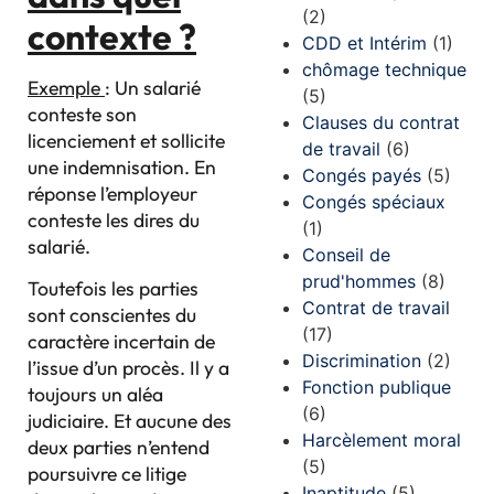
(2)
contexte ?
CDD et Intérim
(1)
chômage technique
Exemple
: Un salarié
(5)
conteste son
Clauses du contrat
licenciement et sollicite
de travail
(6)
une indemnisation. En
Congés payés
(5)
réponse l’employeur
Congés spéciaux
conteste les dires du
(1)
salarié.
Conseil de
prud'hommes
(8)
Toutefois les parties
Contrat de travail
sont conscientes du
(17)
caractère incertain de
Discrimination
(2)
l’issue d’un procès. Il y a
Fonction publique
toujours un aléa
(6)
judiciaire. Et aucune des
Harcèlement moral
deux parties n’entend
(5)
poursuivre ce litige
Inaptitude
(5)